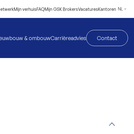
NL
etwerk
Mijn verhuis
FAQ
Mijn GSK Brokers
Vacatures
Kantoren
ieuwbouw & ombouw
Carrièreadvies
Contact