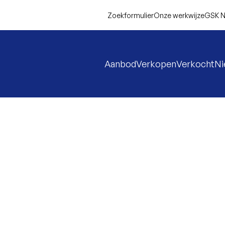
Zoekformulier
Onze werkwijze
GSK N
Aanbod
Verkopen
Verkocht
N